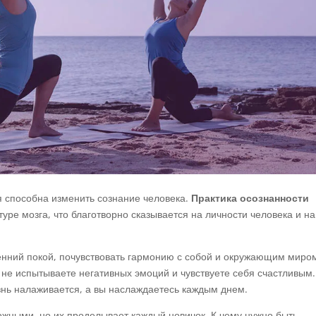
 способна изменить сознание человека.
Практика осознанности
уре мозга, что благотворно сказывается на личности человека и на
енний покой, почувствовать гармонию с собой и окружающим миро
и не испытываете негативных эмоций и чувствуете себя счастливым.
нь налаживается, а вы наслаждаетесь каждым днем.
ожными, но их проделывает каждый новичок. К чему нужно быть