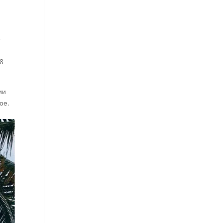
е
а
 8
ии
ое.