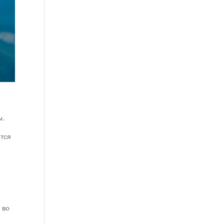
ы.
ется
м
 во