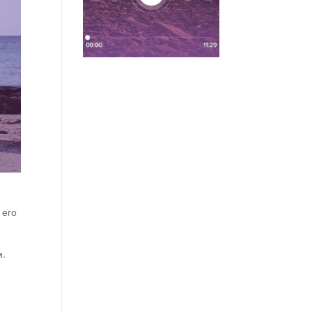
 его
м.