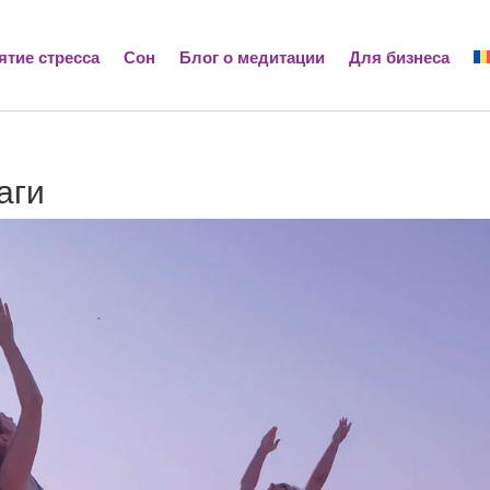
ятие стресса
Сон
Блог о медитации
Для бизнеса
аги