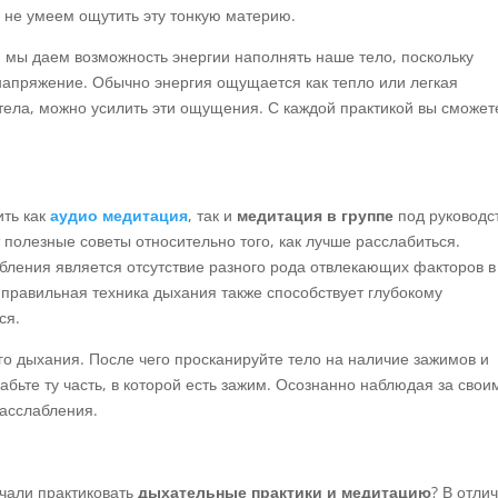
 не умеем ощутить эту тонкую материю.
 мы даем возможность энергии наполнять наше тело, поскольку
апряжение. Обычно энергия ощущается как тепло или легкая
тела, можно усилить эти ощущения. С каждой практикой вы сможет
ить как
аудио медитация
, так и
медитация в группе
под руководс
 полезные советы относительно того, как лучше расслабиться.
ления является отсутствие разного рода отвлекающих факторов в
 правильная техника дыхания также способствует глубокому
ся.
го дыхания. После чего просканируйте тело на наличие зажимов и
бьте ту часть, в которой есть зажим. Осознанно наблюдая за свои
асслабления.
ачали практиковать
дыхательные практики и медитацию
? В отли