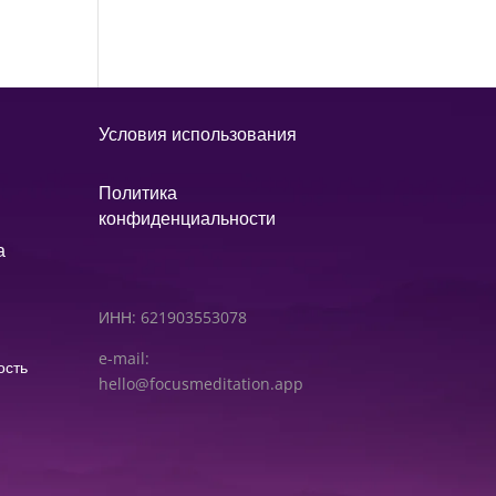
Условия использования
Политика
конфиденциальности
а
ИНН: 621903553078
e-mail:
ость
hello@focusmeditation.app