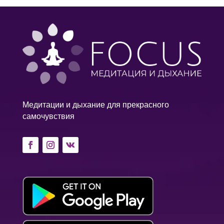
Медитации и дыхание для прекрасного
самочувствия