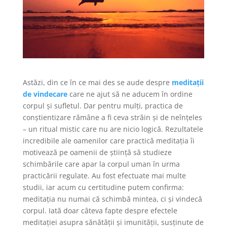
Astăzi, din ce în ce mai des se aude despre
meditații
de vindecare
care ne ajut să ne aducem în ordine
corpul și sufletul. Dar pentru mulți, practica de
conștientizare rămâne a fi ceva străin și de neînțeles
– un ritual mistic care nu are nicio logică. Rezultatele
incredibile ale oamenilor care practică meditația îi
motivează pe oamenii de știință să studieze
schimbările care apar la corpul uman în urma
practicării regulate. Au fost efectuate mai multe
studii, iar acum cu certitudine putem confirma:
meditația nu numai că schimbă mintea, ci și vindecă
corpul. Iată doar câteva fapte despre efectele
meditației asupra sănătății și imunității, susținute de