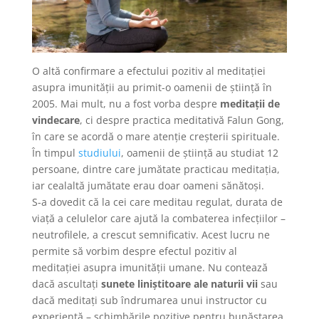
O altă confirmare a efectului pozitiv al meditației
asupra imunității au primit-o oamenii de știință în
2005. Mai mult, nu a fost vorba despre
meditații de
vindecare
, ci despre practica meditativă Falun Gong,
în care se acordă o mare atenție creșterii spirituale.
În timpul
studiului
, oamenii de știință au studiat 12
persoane, dintre care jumătate practicau meditația,
iar cealaltă jumătate erau doar oameni sănătoși.
S-a dovedit că la cei care meditau regulat, durata de
viață a celulelor care ajută la combaterea infecțiilor –
neutrofilele, a crescut semnificativ. Acest lucru ne
permite să vorbim despre efectul pozitiv al
meditației asupra imunității umane. Nu contează
dacă ascultați
sunete liniștitoare ale naturii vii
sau
dacă meditați sub îndrumarea unui instructor cu
experiență – schimbările pozitive pentru bunăstarea