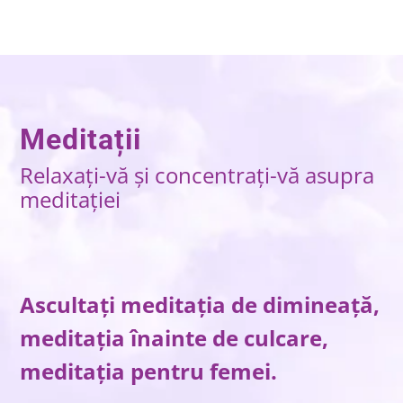
Meditații
Relaxați-vă și concentrați-vă asupra
meditației
Ascultați meditația de dimineață,
meditația înainte de culcare,
meditația pentru femei.