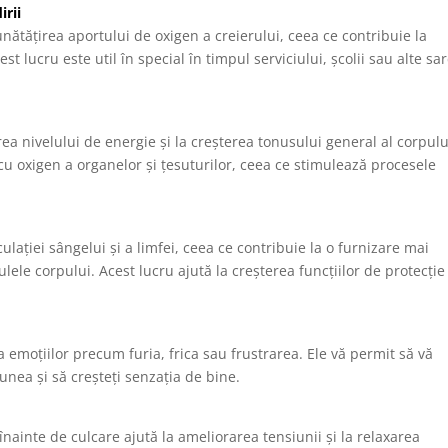
irii
nătățirea aportului de oxigen a creierului, ceea ce contribuie la
est lucru este util în special în timpul serviciului, școlii sau alte sar
erea nivelului de energie și la creșterea tonusului general al corpulu
 cu oxigen a organelor și țesuturilor, ceea ce stimulează procesele
lației sângelui și a limfei, ceea ce contribuie la o furnizare mai
lulele corpului. Acest lucru ajută la creșterea funcțiilor de protecție
ea emoțiilor precum furia, frica sau frustrarea. Ele vă permit să vă
unea și să creșteți senzația de bine.
 înainte de culcare ajută la ameliorarea tensiunii și la relaxarea