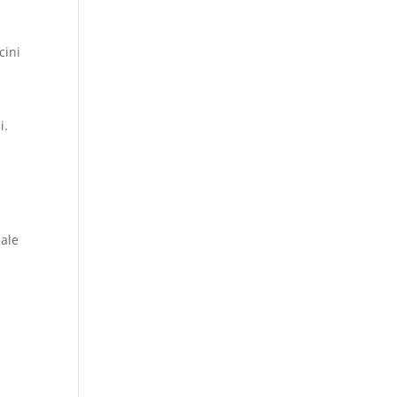
cini
i.
 ale