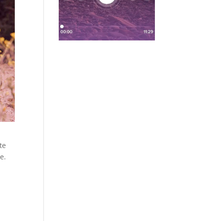
te
e.