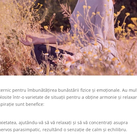
rnic pentru îmbunătățirea bunăstării fizice și emoționale. Au mul
losite într-o varietate de situații pentru a obține armonie și relaxar
spirație sunt benefice:
nxietatea, ajutându-vă să vă relaxați și să vă concentrați asupra
ervos parasimpatic, rezultând o senzație de calm și echilibru.