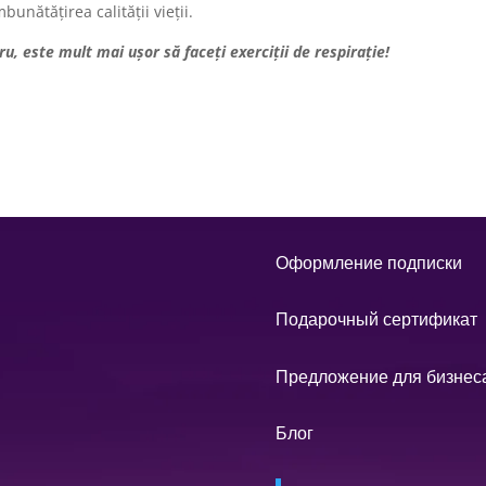
unătățirea calității vieții.
ru, este mult mai ușor să faceți exerciții de respirație!
Оформление подписки
Подарочный сертификат
Предложение для бизнес
Блог