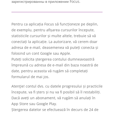
зарегистрированны в приложении Focus.
Pentru ca aplicația Focus să funcționeze pe deplin,
de exemplu, pentru afișarea cursurilor începute,
statisticile cursurilor și multe altele, trebuie să vă
conectați la aplicație. La autorizare, vă cerem doar
adresa de e-mail, deasemenea vă puteți conecta și
folosind un cont Google sau Apple.
Puteți solicita ștergerea contului dumneavoastră
împreună cu adresa de e-mail din baza noastră de
date, pentru aceasta vă rugăm să completați
formularul de mai jos.
Atenţie! contul dvs. cu datele progresului și practicile
începute, va fi șters și nu va fi posibil să îl restabiliți.
Dacă aveți un abonament, vă rugăm să anulați în
App Store sau Google Play.
Ștergerea datelor se efectuează în decurs de 24 de